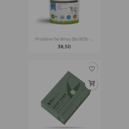
Protéine De Whey Bio 80% -...
38,50
favorite_border