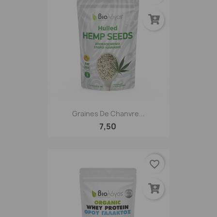
Graines De Chanvre...
7,50
favorite_border