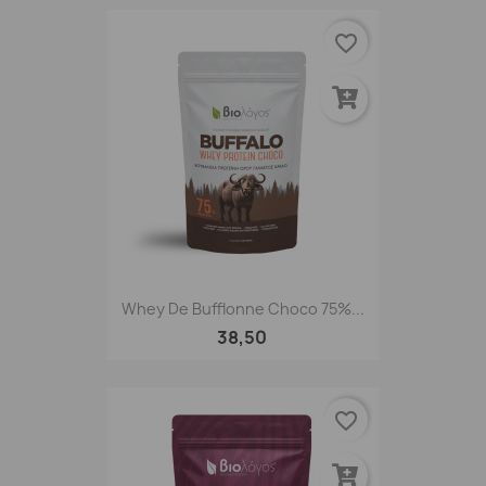
favorite_border
Whey De Bufflonne Choco 75%...
38,50
favorite_border