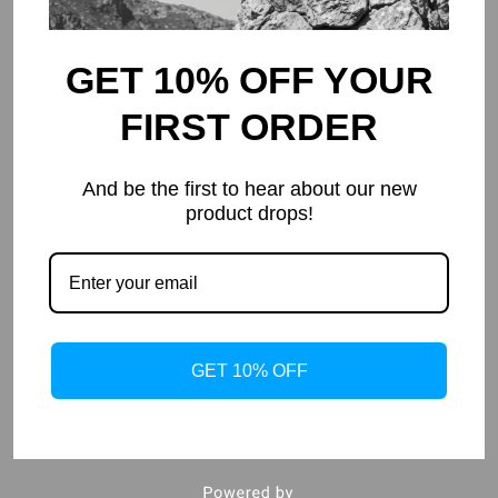
GET 10% OFF YOUR
FIRST ORDER
And be the first to hear about our new
Poudre De Spiruline Bio 100g
product drops!
8,90
Commentaires (0)
GET 10% OFF
Aucun avis n'a été publié pour le moment.