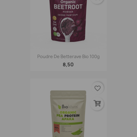
Poudre De Betterave Bio 100g
8,50
favorite_border