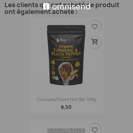
Les clients qui ont acheté ce produit
ont également acheté :
favorite_border
Curcuma Poivre Noir Bio 100g
8,50
favorite_border