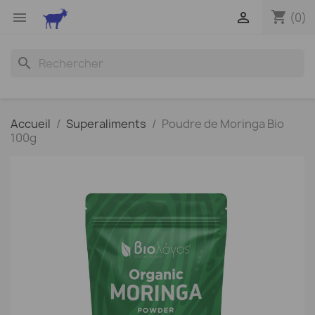
shopping_cart


(0)
search
Accueil
Superaliments
Poudre de Moringa Bio
100g