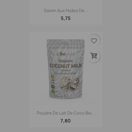
Savon Aux Huiles De...
5,75
favorite_border
Poudre De Lait De Coco Bio...
7,80